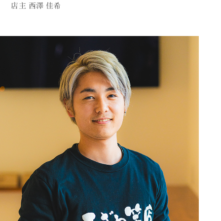
店主 西澤 佳希